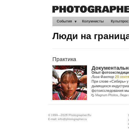
События
Колумнисты
Культпрос
Люди на границ
Практика
Документальн
Опыт фотоэкспедици
Лиза Фактор
29 сент
При слове «Сибирь» у
дымящихся индустриал
фотоисследования мы
Magnum Photos
,
Люди 
© 1999—2026
Photographer.Ru
E-mail:
info@photographer.ru