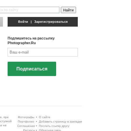
Войти
|
Зарегистрироваться
Подпишитесь на рассылку
Photographer.Ru
Подписаться
е, при
Фотографы
•
О сайте
оступной
Портфолио
•
Добавить страницу в закладки
ва на
Соглашение
•
Послать ссылку другу
Ресурсы
•
Обратная связь