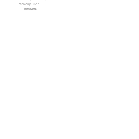
Размещение
•
рекламы
Execution time 0.03317 sec