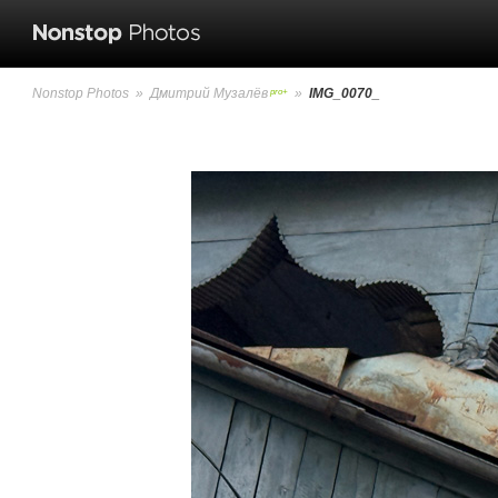
Nonstop Photos
»
Дмитрий Музалёв
»
IMG_0070_