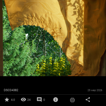
DSC04382
25 мар 2026
4.0
24
0