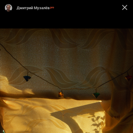
Дмитрий Музалёв