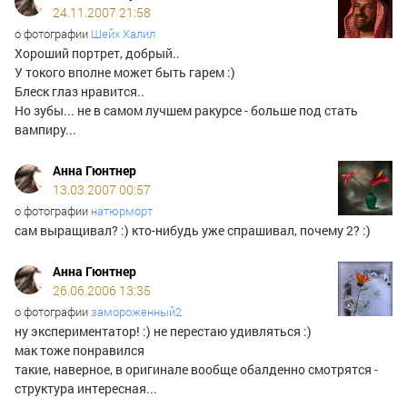
24.11.2007 21:58
о фотографии
Шейх Халил
Хороший портрет, добрый..
У токого вполне может быть гарем :)
Блеск глаз нравится..
Но зубы... не в самом лучшем ракурсе - больше под стать
вампиру...
Анна Гюнтнер
13.03.2007 00:57
о фотографии
натюрморт
сам выращивал? :) кто-нибудь уже спрашивал, почему 2? :)
Анна Гюнтнер
26.06.2006 13:35
о фотографии
замороженный2
ну экспериментатор! :) не перестаю удивляться :)
мак тоже понравился
такие, наверное, в оригинале вообще обалденно смотрятся -
структура интересная...