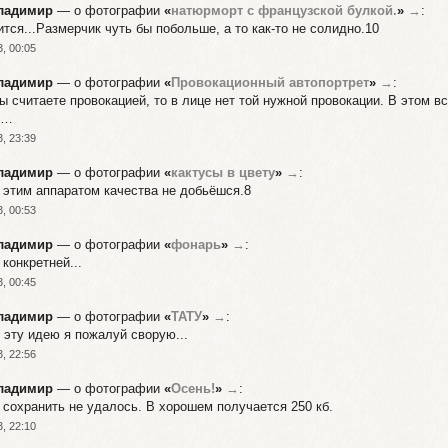
ладимир
— о фотографии
«
натюрморт с французской булкой.
»
→
:
тся...Размерчик чуть бы побольше, а то как-то не солидно.10
, 00:05
ладимир
— о фотографии
«
Провокационный автопортрет
»
→
:
ы считаете провокацией, то в лице нет той нужной провокации. В этом в
ь…
, 23:39
ладимир
— о фотографии
«
кактусы в цвету
»
→
:
 этим аппаратом качества не добьёшся.8
, 00:53
ладимир
— о фотографии
«
фонарь
»
→
:
конкретней...
, 00:45
ладимир
— о фотографии
«
ТАТУ
»
→
:
 эту идею я пожалуй сворую...
, 22:56
ладимир
— о фотографии
«
Осень!
»
→
:
 сохранить не удалось. В хорошем получается 250 кб.
, 22:10