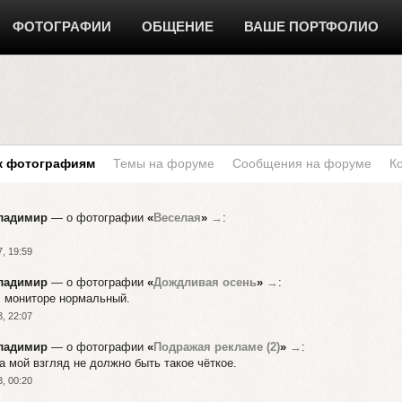
ФОТОГРАФИИ
ОБЩЕНИЕ
ВАШЕ ПОРТФОЛИО
к фотографиям
Темы на форуме
Сообщения на форуме
К
ладимир
— о фотографии
«
Веселая
»
→
:
, 19:59
ладимир
— о фотографии
«
Дождливая осень
»
→
:
. мониторе нормальный.
, 22:07
ладимир
— о фотографии
«
Подражая рекламе (2)
»
→
:
а мой взгляд не должно быть такое чёткое.
, 00:20