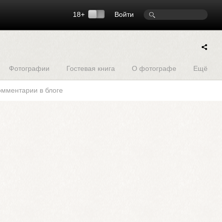
18+
Войти
Фотографии
Гостевая книга
О фотографе
Ещё
омментарии в блоге