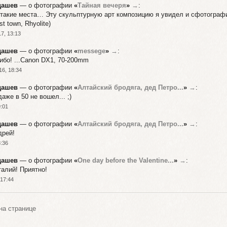
дашев
— о фотографии
«
Тайная вечеря
»
→
:
 такие места… Эту скульптурную арт композицию я увидел и сфотограф
t town, Rhyolite)
7, 13:13
дашев
— о фотографии
«
messege
»
→
:
ибо! ...Canon DX1, 70-200mm
16, 18:34
дашев
— о фотографии
«
Алтайский бродяга, дед Петро...
»
→
:
даже в 50 не вошел... ;)
9:01
дашев
— о фотографии
«
Алтайский бродяга, дед Петро...
»
→
:
дрей!
8:36
дашев
— о фотографии
«
One day before the Valentine...
»
→
:
талий! Приятно!
 17:44
а странице