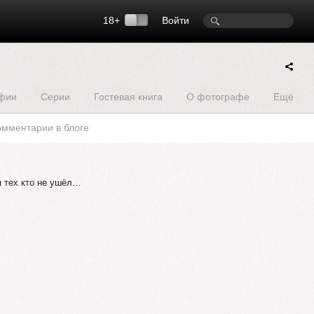
18+
Войти
фии
Серии
Гостевая книга
О фотографе
Ещё
омментарии в блоге
я тех кто не ушёл…