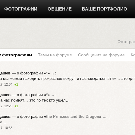
ФОТОГРАФИИ
ОБЩЕНИЕ
ВАШЕ ПОРТФОЛИО
Фотогра
к фотографиям
Темы на форуме
Сообщения на форуме
К
дашев
— о фотографии
«
*
»
→
:
а мы можем находить прекрасное вокруг, и наслаждаться этим… это дл
7, 12:34
+1
дашев
— о фотографии
«
*
»
→
:
а нас помнят… это по тех кто ушёл…
7, 12:29
+1
дашев
— о фотографии
«
the Princess and the Dragon
»
→
:
вал…
7, 10:53