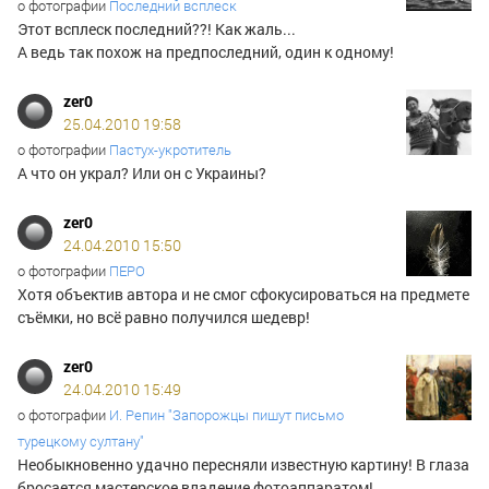
о фотографии
Последний всплеск
Этот всплеск последний??! Как жаль...
А ведь так похож на предпоследний, один к одному!
zer0
25.04.2010 19:58
о фотографии
Пастух-укротитель
А что он украл? Или он с Украины?
zer0
24.04.2010 15:50
о фотографии
ПЕРО
Хотя объектив автора и не смог сфокусироваться на предмете
съёмки, но всё равно получился шедевр!
zer0
24.04.2010 15:49
о фотографии
И. Репин "Запорожцы пишут письмо
турецкому султану"
Необыкновенно удачно пересняли известную картину! В глаза
бросается мастерское владение фотоаппаратом!