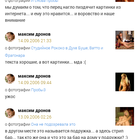
о фотографии
И снова пробы
мы думаем о том, что перец нагло пиздячит картинки из
интернета... и ему это нравится... и воровство и наше
внимание
максим дронов
14.09.2006 21:33
о фотографии
Студийное Рококо в Духе Буше, Ватто и
Фрагонара
текста хорошие, а вот картинки... мда :(
максим дронов
14.09.2006 09:44
о фотографии
Пробы3
ужос
максим дронов
13.09.2006 02:26
о фотографии
Она не подозревала это
в другом месте это называется подружка... а здесь стрип
бар... так кто же она и что это за бар на дому у подружки? :)