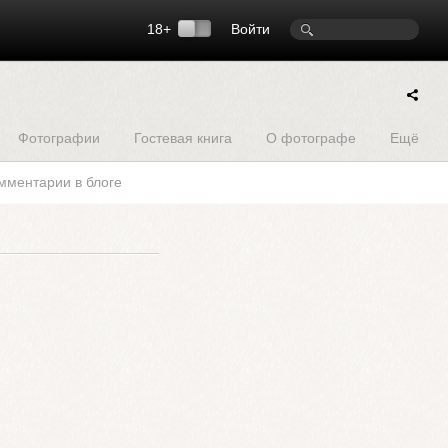
18+
Войти
Фотографии
Гостевая книга
О фотографе
Ещё
мментарии в блоге