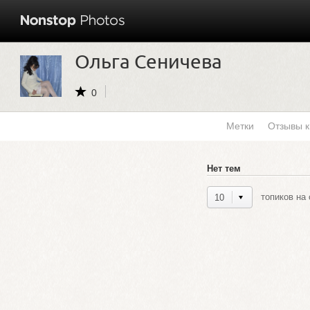
Ольга Сеничева
0
Метки
Отзывы 
Нет тем
топиков на 
10