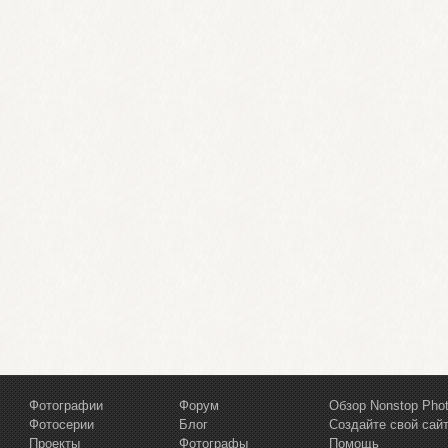
Фотографии
Форум
Обзор Nonstop Pho
Фотосерии
Блог
Создайте свой сай
Проекты
Фотографы
Помощь