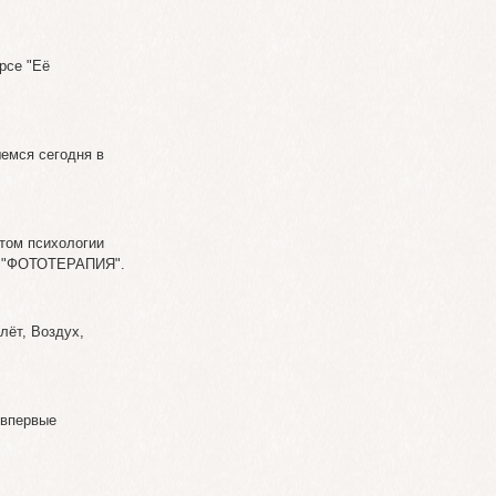
рсе "Её
…
емся сегодня в
том психологии
кт "ФОТОТЕРАПИЯ".
лёт, Воздух,
 впервые