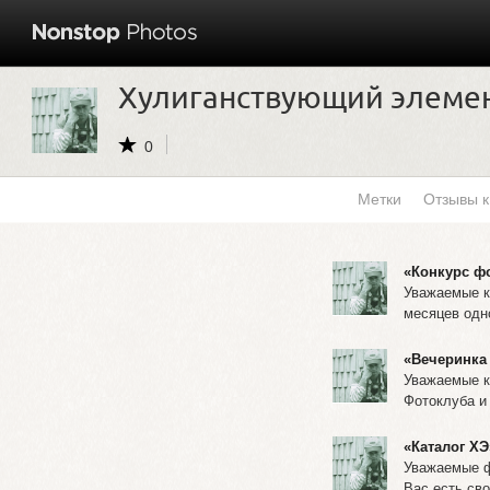
Хулиганствующий элеме
0
Метки
Отзывы 
«Конкурс ф
Уважаемые к
месяцев одн
«Вечеринка
Уважаемые к
Фотоклуба и
«Каталог ХЭ
Уважаемые ф
Вас есть сво