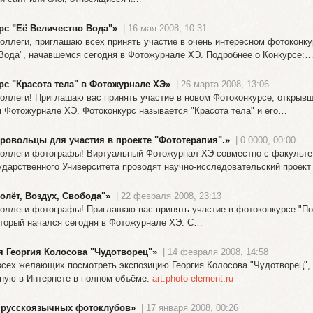
рс "Её Величество Вода"»
| 16 мая 2008, 10:31
оллеги, приглашаю всех принять участие в очень интересном фотоконку
Вода", начавшемся сегодня в Фотожурнале ХЭ. Подробнее о Конкурсе:
с "Красота тела" в Фотожурнале ХЭ»
| 26 марта 2008, 13:06
оллеги! Приглашаю вас принять участие в новом Фотоконкурсе, открывш
 Фотожурнале ХЭ. Фотоконкурс называется "Красота тела" и его…
ровольцы для участия в проекте "Фототерапия".»
| 0 0000, 00:00
оллеги-фотографы! Виртуальный Фотожурнал ХЭ совместно с факульте
ударственного Университета проводят научно-исследовательский прое
олёт, Воздух, Свобода"»
| 22 февраля 2008, 23:13
оллеги-фотографы! Приглашаю вас принять участие в фотоконкурсе "По
оторый начался сегодня в Фотожурнале ХЭ. C…
я Георгия Колосова "Чудотворец"»
| 14 февраля 2008, 14:58
сех желающих посмотреть экспозицию Георгия Колосова "Чудотворец",
ную в Интернете в полном объёме:
art.photo-element.ru
русскоязычных фотоклубов»
| 17 января 2008, 00:26