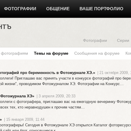
ФОТОГРАФИИ
ОБЩЕНИЕ
ВАШЕ ПОРТФОЛИО
нтъ
Фотографии
Серии
к фотографиям
Темы на форуме
Сообщения на форуме
Ко
отографий про беременность в Фотожурнале ХЭ.»
| 21 октября 2009, 
оллеги! Приглашаю вас принять участи в конкурсе фотографий про бере
ой жизни", проводимом Фотожурналом ХЭ. Фотографии на Конкурс…
 Фотожурнала ХЭ»
| 3 апреля 2009, 20:33
оллеги с фотографера, приглашаю вас на ежегодную вечеринку Фотожу
 всех тех, кто неравнодушен к прочим частям…
»
| 15 января 2009, 11:44
отограферы! Сегодня в Фотожурнале ХЭ открылся Каталог фоторесурсо
й сайт или блог, относящиеся к…