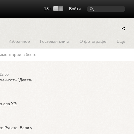
18+
Войти
Избранное
Гостевая книга
О фотографе
Ещё
мментарии в блоге
12:56
менность "Девять
рнала ХЭ,
в Рунета. Если у