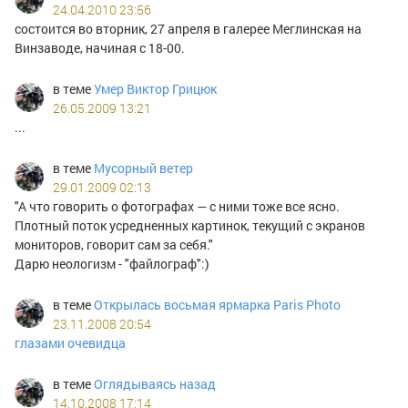
24.04.2010 23:56
состоится во вторник, 27 апреля в галерее Меглинская на
Винзаводе, начиная с 18-00.
в теме
Умер Виктор Грицюк
26.05.2009 13:21
...
в теме
Мусорный ветер
29.01.2009 02:13
"А что говорить о фотографах — с ними тоже все ясно.
Плотный поток усредненных картинок, текущий с экранов
мониторов, говорит сам за себя."
Дарю неологизм - "файлограф":)
в теме
Открылась восьмая ярмарка Paris Photo
23.11.2008 20:54
глазами очевидца
в теме
Оглядываясь назад
14.10.2008 17:14