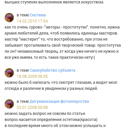
высших ступенях выполнения является искусством.
в теме
Система
14.02.2010 17:54
как то очень сурово -"авторы - проститутки". понятно, нужна
армия любителей дела, чтоб появились единицы мастеров.
мастер "мастерит" то, что востребованно, при этом не
забывает проталкивать свой творческий товар. проститутка
ли он? независимый творец, эт когда уже ничего не нужно и
все уже имеем, то есть таких практически нету:(
в теме
Самоубийство субъекта
18.08.2009 09:35
можно было б написать что смотрят глазами, а видит мозг.
отсюда и различие в увиденном у разных людей.
в теме
Дегуманизация фотоискусства
03.01.2008 00:08
можно задать вопрос не совсем по статье.
вопрос касается определения эстетика(красота)
в последнее время много об этом можно услышать и