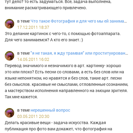
тут дело? то есть задуматься. Все, задача выполнена,
внимание расматривающего привлечено.
в теме
Что такое Фотография и для чего мы ей занимаемся?
17.12.2011 18:37
Это делание картинок с чего-то, с помощью фотоаппарата.
Для чего занимаемся? А кто его знает.:)
в теме
"я не такая, я жду трамвая" или проституирование как культурное ноухау
14.05.2011 16:02
Перевод значимого и незначимого в арт. картинку- хорошо
это или плохо? Есть песни со словами, а есть без слов или на
языке непонятном, но нравятся и без слов, такие арт. песни
без смыслов. красивые не смыслами, отловленные сознанием,
а мастерством исполнения направленного на эмоции зрителя.
Так мне кажется.
в теме
нерешенный вопрос
03.05.2011 20:30
Делать красивые вещи - задача искусства. Каждая
публикация про фото вам докажет, что фотография на