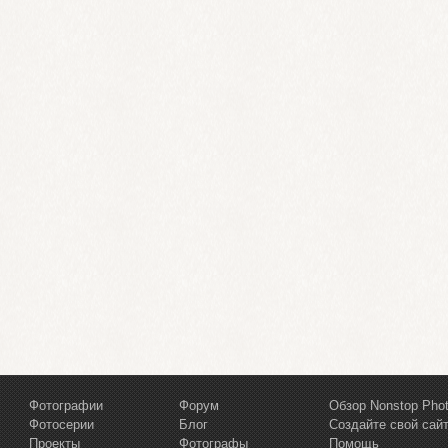
Фотографии
Форум
Обзор Nonstop Pho
Фотосерии
Блог
Создайте свой сай
Проекты
Фотографы
Помощь