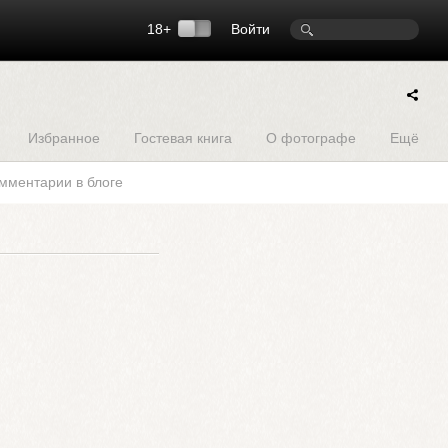
18+
Войти
Избранное
Гостевая книга
О фотографе
Ещё
мментарии в блоге