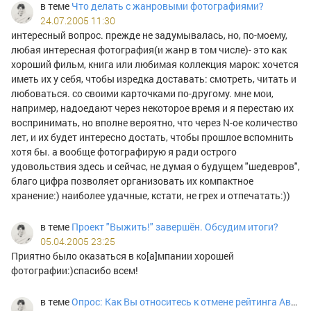
в теме
Что делать с жанровыми фотографиями?
24.07.2005 11:30
интересный вопрос. прежде не задумывалась, но, по-моему,
любая интересная фотография(и жанр в том числе)- это как
хороший фильм, книга или любимая коллекция марок: хочется
иметь их у себя, чтобы изредка доставать: смотреть, читать и
любоваться. со своими карточками по-другому. мне мои,
например, надоедают через некоторое время и я перестаю их
воспринимать, но вполне вероятно, что через N-ое количество
лет, и их будет интересно достать, чтобы прошлое вспомнить
хотя бы. а вообще фотографирую я ради острого
удовольствия здесь и сейчас, не думая о будущем "шедевров",
благо цифра позволяет организовать их компактное
хранение:) наиболее удачные, кстати, не грех и отпечатать:))
в теме
Проект "Выжить!" завершён. Обсудим итоги?
05.04.2005 23:25
Приятно было оказаться в кo[a]мпании хорошей
фотографии:)спасибо всем!
в теме
Опрос: Как Вы относитесь к отмене рейтинга Авторов на NonStop при сохранении рейтинга фотографий?