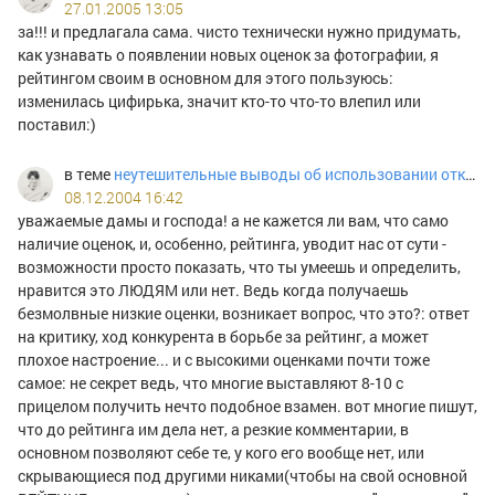
27.01.2005 13:05
за!!! и предлагала сама. чисто технически нужно придумать,
как узнавать о появлении новых оценок за фотографии, я
рейтингом своим в основном для этого пользуюсь:
изменилась цифирька, значит кто-то что-то влепил или
поставил:)
в теме
неутешительные выводы об использовании открытого голосования
08.12.2004 16:42
уважаемые дамы и господа! а не кажется ли вам, что само
наличие оценок, и, особенно, рейтинга, уводит нас от сути -
возможности просто показать, что ты умеешь и определить,
нравится это ЛЮДЯМ или нет. Ведь когда получаешь
безмолвные низкие оценки, возникает вопрос, что это?: ответ
на критику, ход конкурента в борьбе за рейтинг, а может
плохое настроение... и с высокими оценками почти тоже
самое: не секрет ведь, что многие выставляют 8-10 с
прицелом получить нечто подобное взамен. вот многие пишут,
что до рейтинга им дела нет, а резкие комментарии, в
основном позволяют себе те, у кого его вообще нет, или
скрывающиеся под другими никами(чтобы на свой основной