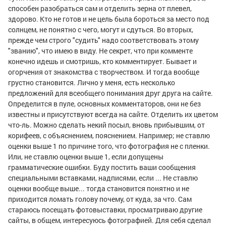
способен разобраться сам и отделить зерна от плевел,
здорово. Кто не готов и не цель была бороться за место под
солнцем, не понятно с чего, могут и сдуться. Во вторых,
прежде чем строго "судить" надо соответствовать этому
"званию", что имею в виду. Не секрет, что при комменте
конечно идешь и смотришь, кто комментирует. Бывает и
огорчения от знакомства с творчеством. И тогда вообще
грустно становится. Лично у меня, есть несколько
предложений для всеобщего понимания друг друга на сайте.
Определится в пуле, основных комментаторов, они не без
известны и присутствуют всегда на сайте. Отделить их цветом
что-ль. Можно сделать некий посыл, вновь прибывшим, от
корифеев, с объяснением, пояснением. Например; не ставлю
оценки выше 1 по причине того, что фотография не с пленки.
Или, не ставлю оценки выше 1, если допущены
грамматические ошибки. Буду постить ваши сообщения
специальными вставками, надписями, если ... Не ставлю
оценки вообще выше... тогда становится понятно и не
приходится ломать голову почему, от куда, за что. Сам
стараюсь посещать фотовыставки, просматриваю другие
сайты, в общем, интересуюсь фотографией. Для себя сделал