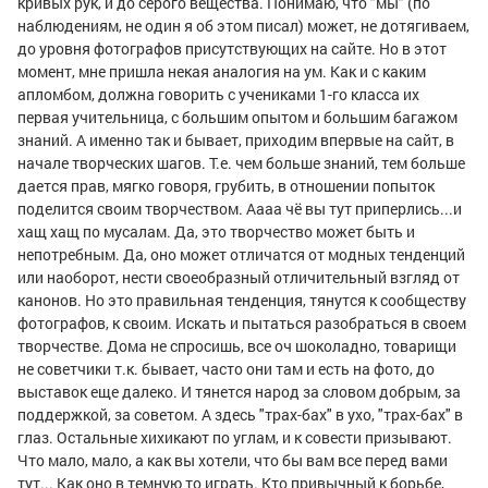
кривых рук, и до серого вещества. Понимаю, что "мы" (по
наблюдениям, не один я об этом писал) может, не дотягиваем,
до уровня фотографов присутствующих на сайте. Но в этот
момент, мне пришла некая аналогия на ум. Как и с каким
апломбом, должна говорить с учениками 1-го класса их
первая учительница, с большим опытом и большим багажом
знаний. А именно так и бывает, приходим впервые на сайт, в
начале творческих шагов. Т.е. чем больше знаний, тем больше
дается прав, мягко говоря, грубить, в отношении попыток
поделится своим творчеством. Аааа чё вы тут приперлись...и
хащ хащ по мусалам. Да, это творчество может быть и
непотребным. Да, оно может отличатся от модных тенденций
или наоборот, нести своеобразный отличительный взгляд от
канонов. Но это правильная тенденция, тянутся к сообществу
фотографов, к своим. Искать и пытаться разобраться в своем
творчестве. Дома не спросишь, все оч шоколадно, товарищи
не советчики т.к. бывает, часто они там и есть на фото, до
выставок еще далеко. И тянется народ за словом добрым, за
поддержкой, за советом. А здесь "трах-бах" в ухо, "трах-бах" в
глаз. Остальные хихикают по углам, и к совести призывают.
Что мало, мало, а как вы хотели, что бы вам все перед вами
тут... Как оно в темную то играть. Кто привычный к борьбе,