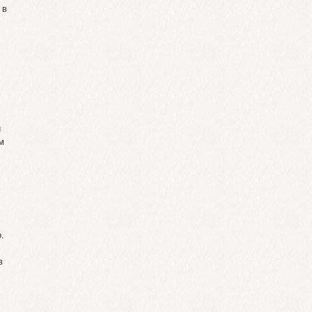
 в
и
м
.
в