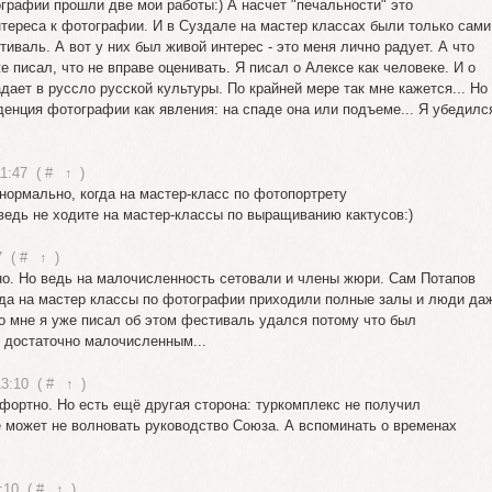
ографии прошли две мои работы:) А насчет "печальности" это
нтереса к фотографии. И в Суздале на мастер классах были только сами
тиваль. А вот у них был живой интерес - это меня лично радует. А что
е писал, что не вправе оценивать. Я писал о Алексе как человеке. И о
адает в руссло русской культуры. По крайней мере так мне кажется... Но
денция фотографии как явления: на спаде она или подъеме... Я убедился
11:47
(
#
↑
)
 нормально, когда на мастер-класс по фотопортрету
ведь не ходите на мастер-классы по выращиванию кактусов:)
7
(
#
↑
)
ьно. Но ведь на малочисленность сетовали и члены жюри. Сам Потапов
огда на мастер классы по фотографии приходили полные залы и люди да
по мне я уже писал об этом фестиваль удался потому что был
- достаточно малочисленным...
13:10
(
#
↑
)
мфортно. Но есть ещё другая сторона: туркомплекс не получил
 может не волновать руководство Союза. А вспоминать о временах
:10
(
#
↑
)