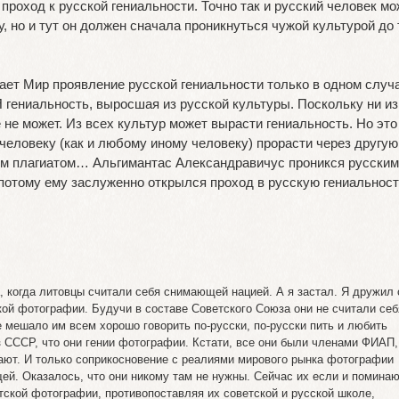
 проход к русской гениальности. Точно так и русский человек м
у, но и тут он должен сначала проникнуться чужой культурой до 
ает Мир проявление русской гениальности только в одном случа
гениальность, выросшая из русской культуры. Поскольку ни из
не может. Из всех культур может вырасти гениальность. Но это
ловеку (как и любому иному человеку) прорасти через другую
им плагиатом… Альгимантас Александравичус проникся русским
 потому ему заслуженно открылся проход в русскую гениально
а, когда литовцы считали себя снимающей нацией. А я застал. Я дружил 
ой фотографии. Будучи в составе Советского Союза они не считали себ
е мешало им всем хорошо говорить по-русски, по-русски пить и любить
з СССР, что они гении фотографии. Кстати, все они были членами ФИАП,
ают. И только соприкосновение с реалиями мирового рынка фотографии
ей. Оказалось, что они никому там не нужны. Сейчас их если и помина
етской фотографии, противопоставляя их советской и русской школе,