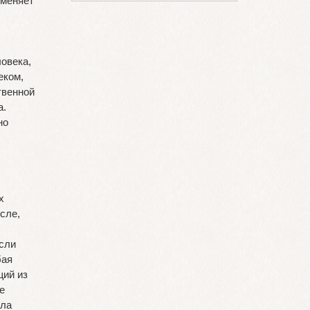
тменяет
ловека,
еком,
твенной
а.
но
АВГУСТ 2026
Пн
Вт
Ср
Чт
Пт
Сб
Вс
1
2
3
4
5
6
7
8
9
х
10
11
12
13
14
15
16
сле,
17
18
19
20
21
22
23
если
24
25
26
27
28
29
30
бая
31
щий из
е
ела