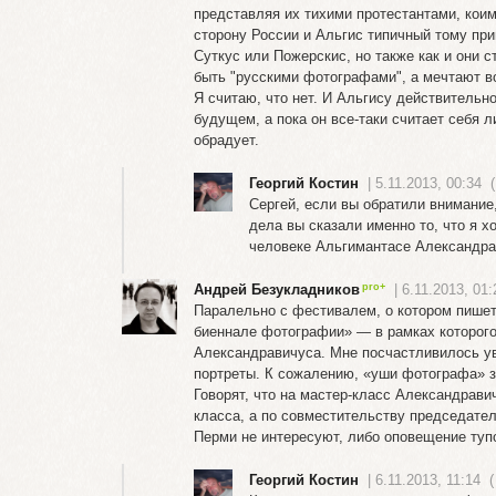
представляя их тихими протестантами, коим
сторону России и Альгис типичный тому при
Суткус или Пожерскис, но также как и они с
быть "русскими фотографами", а мечтают во
Я считаю, что нет. И Альгису действительно
будущем, а пока он все-таки считает себя 
обрадует.
Георгий Костин
| 5.11.2013, 00:34
(
Сергей, если вы обратили внимание
дела вы сказали именно то, что я х
человеке Альгимантасе Александрав
Андрей Безукладников
| 6.11.2013, 01:
Паралельно с фестивалем, о котором пишет
биеннале фотографии» — в рамках которого
Александравичуса. Мне посчастливилось уви
портреты. К сожалению, «уши фотографа» з
Говорят, что на мастер-класс Александрави
класса, а по совместительству председате
Перми не интересуют, либо оповещение тупо
Георгий Костин
| 6.11.2013, 11:14
(