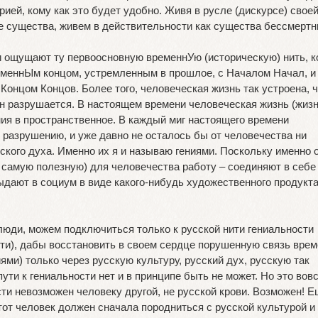
й, кому как это будет удобно. Живя в русле (дискурсе) свое
е существа, живем в действительности как существа бессмертн
ки ощущают ту первоосновную временнУю (историческую) нить, к
еменнЫм концом, устремленным в прошлое, с Началом Начал, и
онцом Концов. Более того, человеческая жизнь так устроена, ч
н разрушается. В настоящем времени человеческая жизнь (жиз
ия в пространственное. В каждый миг настоящего времени
 разрушению, и уже давно не осталось бы от человечества ни
ого духа. Именно их я и называю гениями. Поскольку именно о
самую полезную) для человечества работу – соединяют в себе 
ыдают в социум в виде какого-нибудь художественного продукта
 люди, можем подключиться только к русской нити гениальности
и), дабы восстановить в своем сердце порушенную связь врем
иями) только через русскую культуру, русский дух, русскую так
ути к гениальности нет и в принципе быть не может. Но это вовс
ости невозможен человеку другой, не русской крови. Возможен! Е
тот человек должен сначала породниться с русской культурой и