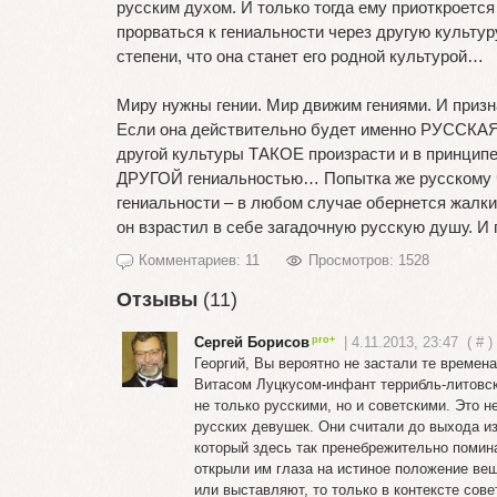
русским духом. И только тогда ему приоткроется
прорваться к гениальности через другую культур
степени, что она станет его родной культурой…
Миру нужны гении. Мир движим гениями. И призн
Если она действительно будет именно РУССКАЯ 
другой культуры ТАКОЕ произрасти и в принципе 
ДРУГОЙ гениальностью… Попытка же русскому че
гениальности – в любом случае обернется жалк
он взрастил в себе загадочную русскую душу. И
Комментариев: 11
Просмотров: 1528
Отзывы
(11)
Сергей Борисов
| 4.11.2013, 23:47
(
#
)
Георгий, Вы вероятно не застали те времен
Витасом Луцкусом-инфант террибль-литовск
не только русскими, но и советскими. Это н
русских девушек. Они считали до выхода и
который здесь так пренебрежительно помин
открыли им глаза на истиное положение вещ
или выставляют, то только в контексте сов