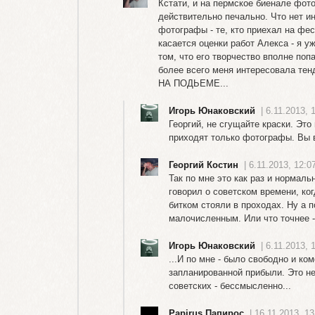
Кстати, и на пермское биенале фот
действительно печально. Что нет и
фотографы - те, кто приехал на фес
касается оценки работ Алекса - я уж
том, что его творчество вполне поп
более всего меня интересовала тен
НА ПОДЬЕМЕ...
Игорь Юнаковский
| 6.11.2013, 
Георгий, не сгущайте краски. Это
приходят только фотографы. Вы 
Георгий Костин
| 6.11.2013, 12:0
Так по мне это как раз и нормал
говорил о советском времени, к
битком стояли в проходах. Ну а 
малочисленным. Или что точнее 
Игорь Юнаковский
| 6.11.2013, 
...И по мне - было свободно и ко
запланированной прибыли. Это не
советских - бессмысленно...
Papirus Папирос
| 16.11.2013, 13