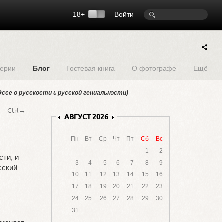
18+
Войти
ерии
Блог
Гостевая книга
О фотографе
Ещё
ссе о русскости и русской гениальности)
Ctrl→
сти, и
сский