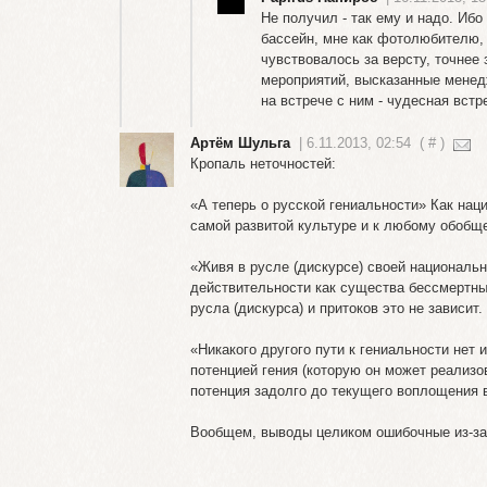
Не получил - так ему и надо. Ибо
бассейн, мне как фотолюбителю, 
чувствовалось за версту, точнее
мероприятий, высказанные менедж
на встрече с ним - чудесная встр
Артём Шульга
| 6.11.2013, 02:54
(
#
)
Кропаль неточностей:
«А теперь о русской гениальности» Как нац
самой развитой культуре и к любому обобщ
«Живя в русле (дискурсе) своей национальн
действительности как существа бессмертны
русла (дискурса) и притоков это не зависит.
«Никакого другого пути к гениальности нет
потенцией гения (которую он может реализов
потенция задолго до текущего воплощения в
Вообщем, выводы целиком ошибочные из-за