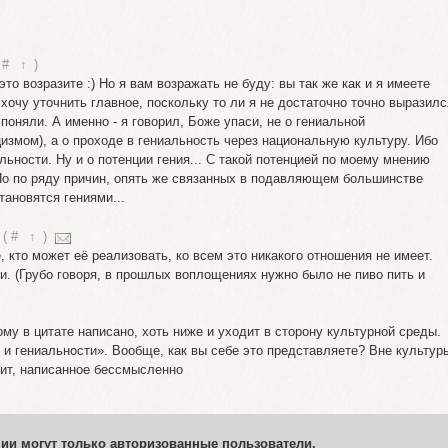
#
↑
)
то возразите :) Но я вам возражать не буду: вы так же как и я имеете
 хочу уточнить главное, поскольку то ли я не достаточно точно выразилс
поняли. А именно - я говорил, Боже упаси, не о гениальной
измом), а о проходе в гениальность через национальную культуру. Ибо
льности. Ну и о потенции гения... С такой потенцией по моему мнению
Но по ряду причин, опять же связанных в подавляющем большинстве
тановятся гениями...
(
#
↑
)
 кто может её реализовать, ко всем это никакого отношения не имеет.
и. (Грубо говоря, в прошлых воплощениях нужно было не пиво пить и
му в цитате написано, хоть ниже и уходит в сторону культурной среды.
 и гениальности». Вообще, как вы себе это представляете? Вне культур
чит, написанное бессмысленно
ии могут только авторизованные пользователи.