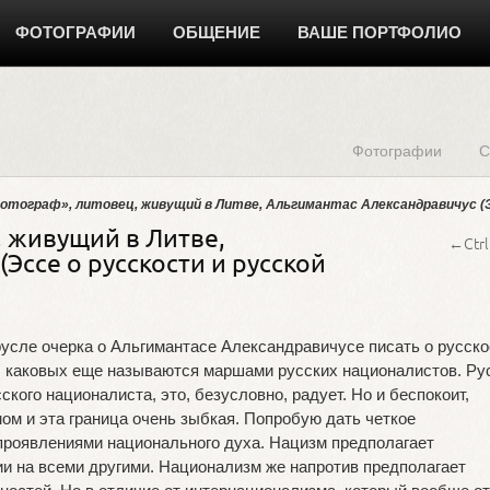
ФОТОГРАФИИ
ОБЩЕНИЕ
ВАШЕ ПОРТФОЛИО
Фотографии
С
отограф», литовец, живущий в Литве, Альгимантас Александравичус (Э
, живущий в Литве,
←Ctrl
Эссе о русскости и русской
русле очерка о Альгимантасе Александравичусе писать о русско
и, каковых еще называются маршами русских националистов. Ру
ского националиста, это, безусловно, радует. Но и беспокоит,
ом и эта граница очень зыбкая. Попробую дать четкое
 проявлениями национального духа. Нацизм предполагает
и на всеми другими. Национализм же напротив предполагает