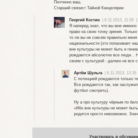
Почтенно ваш,
Старший связист Тайной Канцелярии
Георгий Костин
| 6.11.2013, 11:05
(
Я наперед знал, что вы мне именно э
право на свою точку зрения. Только
то ли вы не совсем правильно меня 
национальности (это попахивает нац
вне культуры не может быть и гениа
рождаются абсолютно все люди... 
своем с культурой - далеко не все с
Артём Шульга
| 6.11.2013, 13:35
С потенцией рождаются только те,
Все рождаются так, как заслужил
футбол смотреть).
Ну а про культуру чёрным по бело
«Ибо вне культуры не может быть
родится просто невозможно. Зна
Участвовать в обсужден