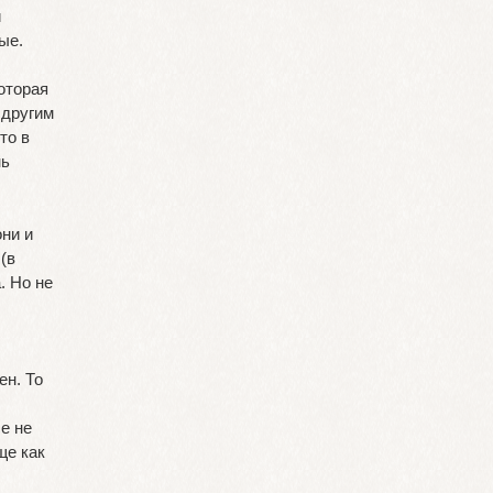
й
ые.
оторая
 другим
то в
нь
ни и
(в
. Но не
ен. То
е не
ще как