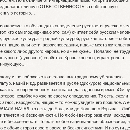
ностей. Но в отличие от интернационализма, который вообще о
 предполагает личную ОТВЕТСТВЕННОСТЬ за собственную
твенную историю…
ионализме, то обязан дать определение русскости, русского че
тот, кто сам (подчеркиваю это, сам) считает себя русским челов
, русская культура – родной культурой, русская история – собс
о от национальности, вероисповедания, и даже места жительств
ше какого либо другого народа, но и - не хуже… Полагаю, не труд
ьтурного (духовного) свойства. Кровь, конечно, играет роль в
оминирующую…
бокому и, не побоюсь этого слова, выстраданному убеждению,
льтур, наций и т.д. развивается в русле (дискурсе) национальны
казать - в определенном раз и навсегда заданном временнОм ру
оторое незыблемо уже по своему определению. То есть, ежели
 этнос, народность, нацию – то можно увидеть его прошлое. А 
 НАЧАЛА НАЧАЛ, то есть, до Бога, или до Большого Взрыва… Лю
 тянется из бесконечности. Но любой вектор развития, исходя
же в бесконечность. То есть любое национальное образование, н
но с обоих сторон своего времени бесконечностями. И по сути д