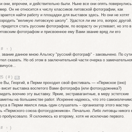
и они, впрочем, и действительно были. Ныне все они опять повернулись
мер. Он не относится к числу классиков литовской фотографии, как
тарается найти работу и площадки для выставок здесь. Но они не хотят
зродить "великую литовскую школу". Удастся ли им это, вопрос другой.
 придется стать русским фотографом, по возрасту он успевает, но это в
литовским фотографом и присвоенное ему Вами звание вряд ли его
#
↑
)
, звание данное мною Альгису "русский фотограф" - заковычено. По сут
отел сказать. Но об этом в заключительной части очерка о замечательно
ичусе...
25
(
#
)
е Вы, Георгий, в Перми проходил свой фестиваль — «Пермское (оно)
 висит выставка воспетого Вами фотографа (или фотохудожника?)
деть воочию эту выставку. Яркие, экстравагантные, в меру эстетские
аметны на большинстве работ. Искренне надеюсь, что это самоизлечимо
чуса в Перми явился лишь один слушатель – организатор этого мастер-
ль «Пермского союза фотохудожников». Печально. Либо литовцы никого 
 пробуксовало. Я склоняюсь ко второму, хотя не исключаю первого.
#
↑
)