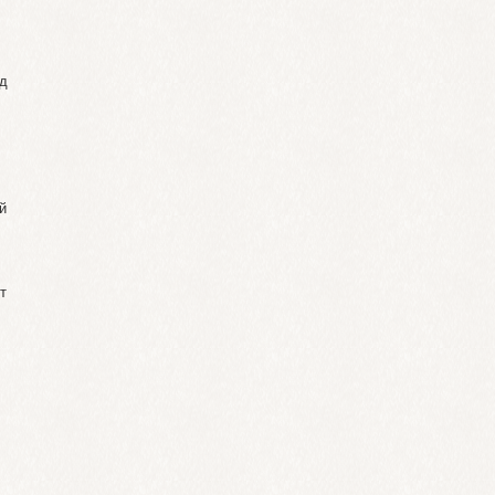
ад
й
т