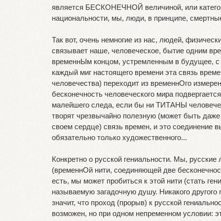
является БЕСКОНЕЧНОЙ величиной, или категорие
национальности, мы, люди, в принципе, смертны
Так вот, очень немногие из нас, людей, физичес
связывает наше, человеческое, бытие одним вр
временнЫм концом, устремленным в будущее, с К
каждый миг настоящего времени эта связь време
человечества) переходит из временнОго измерен
бесконечность человеческого мира подвергается
малейшего следа, если бы ни ТИТАНЫ человеческ
творят чрезвычайно полезную (может быть даже 
своем сердце) связь времен, и это соединение в
обязательно только художественного...
Конкретно о русской гениальности. Мы, русские
(временнОй нити, соединяющей две бесконечност
есть, мы может пробиться к этой нити (стать ген
называемую загадочную душу. Никакого другого п
значит, что проход (прорыв) к русской гениальн
возможен, но при одном непременном условии: э