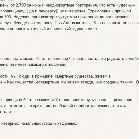
 цены от 2.700 за ночь и неоднократные повторения, что есть чудесный
провинциалу, ( да и лауреату)) не интересны. Стремление к прибыли
 за 300. Надеюсь организаторы учтут мои пожелания по организации
еру в беседе по телефону. Про Альгимантаса - был несколько лет наз
еча и человек тактичный и приличный, вдохновляет.
иональность может быть гениальной? Гениальность, это редкость в любо
ению не имеет никакого отношения.
ости, мы, люди, в принципе, смертные существа, живем в
е.» Как существа бессмертные мы живём всегда, ибо созданы такими. О
 и в принципе быть не может.» У гениальности путь проще — рождение с
ать, а может похерить [акт свободной воли]) и заслуживается эта
 тело.
 неверных начальных (вводных) данных.