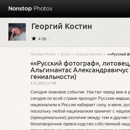
Георгий Костин
4.08
Nonstop Photos
»
Блог
»
Георгий Костин
»
««Русский ф
««Русский фотограф», литовец
Альгимантас Александравичус (
гениальности)
4.11.2013 17:49
Сегодня знаковое событие. Настал черед мне в 
сегодня по всей стране проходят Русские марш
национализм в России набирает силу, и меня, рус
поскольку любой национализм граничит с нацизм
(принципиальное) различие между тем и другим
безоговорочное превосходство собственной наци