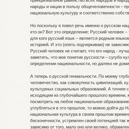
принципиальное равенство всех народов и народ
народы и нации в пользу общечеловечности –
национальную культуру и соответственно собс
Но поскольку я повел речь именно о русском нац
кто он? Вот это определение: Русский человек – 
для кого русский язык – является родным языком
историей. И это (опять подчеркиваю) не зависим
Русский человек не считает, что его народ - луч
заметить, что мое понятие русскости – сугубо кул
определении национальности, но далеко не д
А теперь о русской гениальности. По моему глу
человечество, как совокупность цивилизаций, ку
культурных социальных образований. А точнее с
исходящем из глубочайшего прошлого времени, к
посмотреть на любое национальное образование:
углубляться в это прошлое, то можно дойти до
национальная культура в своем прошлом времени
бесконечности, устремлен своей потенцией так 
зависимо от того, мало оно или велико, обрамле