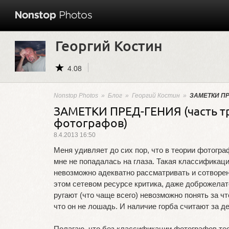
Георгий Костин
4.08
Nonstop Photos
»
Блог
»
Георгий Костин
»
ЗАМЕТКИ ПР
ЗАМЕТКИ ПРЕД-ГЕНИЯ (часть т
фотографов)
8.4.2013 16:50
Меня удивляет до сих пор, что в теории фотогр
мне не попадалась на глаза. Такая классификаци
невозможно адекватно рассматривать и сотворенн
этом сетевом ресурсе критика, даже доброжелате
ругают (что чаще всего) невозможно понять за чт
что он не лошадь. И наличие горба считают за 
Полагаю, что без классификации фотографов те