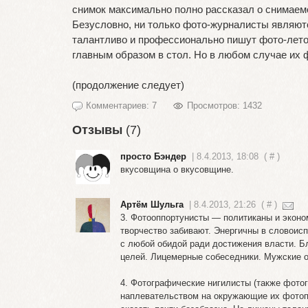
снимок максимально полно рассказал о снимаем
Безусловно, ни только фото-журналисты являют
талантливо и профессионально пишут фото-лето
главным образом в стол. Но в любом случае их
(продолжение следует)
Комментариев: 7
Просмотров: 1432
Отзывы
(7)
просто Бэндер
| 8.4.2013, 18:08
(
#
)
вкусовщина о вкусовщине.
Артём Шульга
| 8.4.2013, 21:26
(
#
)
3. Фотооппортунисты — политиканы и эконо
творчество забивают. Энергичны в словоисп
с любой обидой ради достижения власти. Б
целей. Лицемерные собеседники. Мужские о
4. Фотографические нигилисты (также фот
наплевательством на окружающие их фотопр