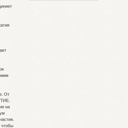
диняет
жатия
ает
АВГУСТ 2026
Пн
Вт
Ср
Чт
Пт
Сб
Вс
оя
1
2
амим
3
4
5
6
7
8
9
10
11
12
13
14
15
16
е. От
17
18
19
20
21
22
23
ЫТИЕ.
24
25
26
27
28
29
30
ия на
31
мум
частия.
, чтобы