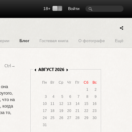
18+
Войти
ерии
Блог
Гостевая книга
О фотографе
Ещё
Ctrl→
 она
угого,
 что на
 когда
за то,