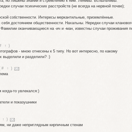
та, но лишены знаний и стремлению к ним. Ленивы. Вспыльчивы.
дки случаи психических расстройств (не всегда на нервной почве);
ской собственности. Интересы меркантильные, приземлённые.
я себя достоянием общественности. Нахальны. Нередки случаи клановог
. Фамилии оканчивающиеся на -ич и -ман, известны случаи проживания п
#
↑
)
ографов - мною отнесены к 5 типу. Но вот интересно, по какому
х выделили и разделили? :)
(
#
↑
)
блема
когда-то увлекался:)
атели и показушники
↑
)
оям, ни даже неприглядным кирпичным стенам