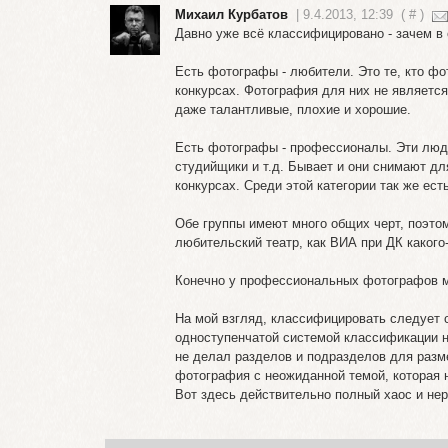
Михаил Курбатов
| 9.4.2013, 12:39
(
#
)
Давно уже всё классифицировано - зачем в 
Есть фотографы - любители. Это те, кто фо
конкурсах. Фотография для них не являетс
даже талантливые, плохие и хорошие.
Есть фотографы - профессионалы. Эти люд
студийщики и т.д. Бывает и они снимают дл
конкурсах. Среди этой категории так же ес
Обе группы имеют много общих черт, поэтом
любительский театр, как ВИА при ДК каког
Конечно у профессиональных фотографов мож
На мой взгляд, классифицировать следует 
одноступенчатой системой классификации не
не делал разделов и подразделов для разм
фотография с неожиданной темой, которая 
Вот здесь действительно полный хаос и нер