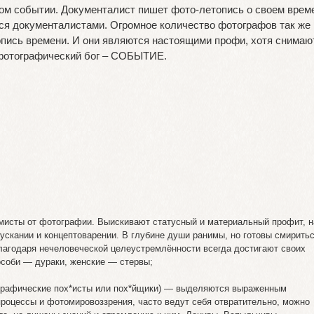
ом событии. Документалист пишет фото-летопись о своем врем
ся документалистами. Огромное количество фотографов так же
пись времени. И они являются настоящими профи, хотя снимаю
 фотографический бог – СОБЫТИЕ.
мисты от фотографии. Выискивают статусный и материальный профит, н
ускании и концептоварении. В глубине души ранимы, но готовы смирить
лагодаря нечеловеческой целеустремлённости всегда достигают своих
соби — дураки, женские — стервы;
ографические пох*исты или пох*йщики) — выделяются выраженным
оцессы и фотомировоззрения, часто ведут себя отвратительно, можно