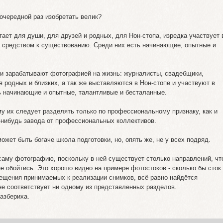
очередной раз изобретать велик?
тает для души, для друзей и родных, для Нон-стопа, изредка участвует 
я средством к существованию. Среди них есть начинающие, опытные и
и зарабатывают фотографией на жизнь: журналисты, свадебщики,
я родных и близких, а так же выставляются в Нон-стопе и участвуют в
ть начинающие и опытные, талантливые и бесталанные.
у их следует разделять только по профессиональному признаку, как и
о-нибудь завода от профессиональных коллективов.
ет быть богаче школа подготовки, но, опять же, не у всех подряд.
саму фотографию, поскольку в ней существует столько направлений, чт
 обойтись. Это хорошо видно на примере фотостоков - сколько бы сток
ещения принимаемых к реализации снимков, всё равно найдётся
не соответствует ни одному из представленных разделов.
азбериха.