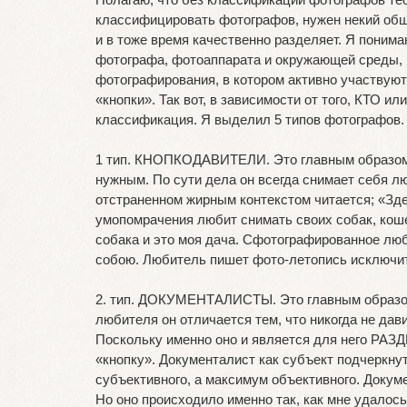
классифицировать фотографов, нужен некий общ
и в тоже время качественно разделяет. Я понима
фотографа, фотоаппарата и окружающей среды, 
фотографирования, в котором активно участвую
«кнопки». Так вот, в зависимости от того, КТО и
классификация. Я выделил 5 типов фотографов. 
1 тип. КНОПКОДАВИТЕЛИ. Это главным образом лю
нужным. По сути дела он всегда снимает себя лю
отстраненном жирным контекстом читается; «Зде
умопомрачения любит снимать своих собак, кошек
собака и это моя дача. Сфотографированное лю
собою. Любитель пишет фото-летопись исключит
2. тип. ДОКУМЕНТАЛИСТЫ. Это главным образом 
любителя он отличается тем, что никогда не дав
Поскольку именно оно и является для него РА
«кнопку». Документалист как субъект подчеркну
субъективного, а максимум объективного. Докуме
Но оно происходило именно так, как мне удалос