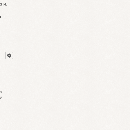
ени.
т
а
ся