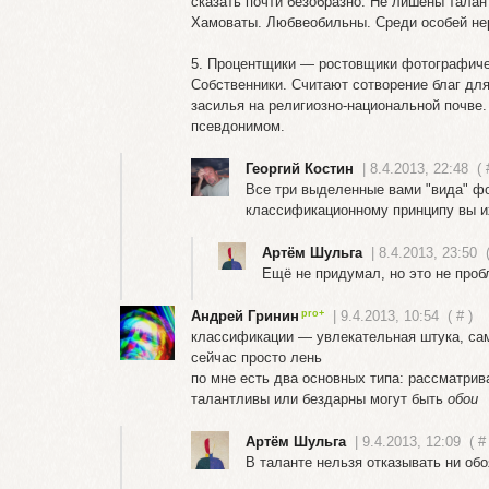
сказать почти безобразно. Не лишены талан
Хамоваты. Любвеобильны. Среди особей нере
5. Процентщики — ростовщики фотографиче
Собственники. Считают сотворение благ дл
засилья на религиозно-национальной почве
псевдонимом.
Георгий Костин
| 8.4.2013, 22:48
(
Все три выделенные вами "вида" фот
классификационному принципу вы и
Артём Шульга
| 8.4.2013, 23:50
Ещё не придумал, но это не про
Андрей Гринин
| 9.4.2013, 10:54
(
#
)
классификации — увлекательная штука, сам 
сейчас просто лень
по мне есть два основных типа: рассматрив
талантливы или бездарны могут быть
обои
Артём Шульга
| 9.4.2013, 12:09
(
#
В таланте нельзя отказывать ни об