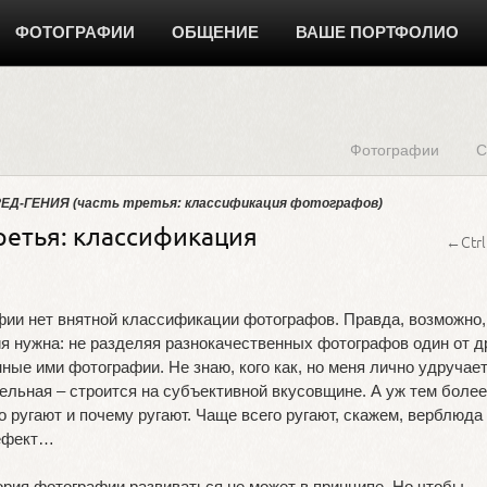
ФОТОГРАФИИ
ОБЩЕНИЕ
ВАШЕ ПОРТФОЛИО
Фотографии
С
ЕД-ГЕНИЯ (часть третья: классификация фотографов)
ретья: классификация
←Ctrl
афии нет внятной классификации фотографов. Правда, возможно,
я нужна: не разделяя разнокачественных фотографов один от др
ые ими фотографии. Не знаю, кого как, но меня лично удручает,
льная – строится на субъективной вкусовщине. А уж тем более,
о ругают и почему ругают. Чаще всего ругают, скажем, верблюда 
дефект…
ория фотографии развиваться не может в принципе. Но чтобы