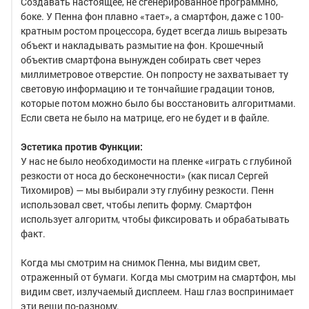
Создавать настоящее, не сгенерированное программно,
боке. У Пенна фон плавно «тает», а смартфон, даже с 100-
кратным ростом процессора, будет всегда лишь вырезать
объект и накладывать размытие на фон. Крошечный
объектив смартфона вынужден собирать свет через
миллиметровое отверстие. Он попросту не захватывает ту
световую информацию и те тончайшие градации тонов,
которые потом можно было бы восстановить алгоритмами.
Если света не было на матрице, его не будет и в файле.
Эстетика против Функции:
У нас не было необходимости на пленке «играть с глубиной
резкости от носа до бесконечности» (как писал Сергей
Тихомиров) — мы выбирали эту глубину резкости. Пенн
использовал свет, чтобы лепить форму. Смартфон
использует алгоритм, чтобы фиксировать и обрабатывать
факт.
Когда мы смотрим на снимок Пенна, мы видим свет,
отраженный от бумаги. Когда мы смотрим на смартфон, мы
видим свет, излучаемый дисплеем. Наш глаз воспринимает
эти вещи по-разному.