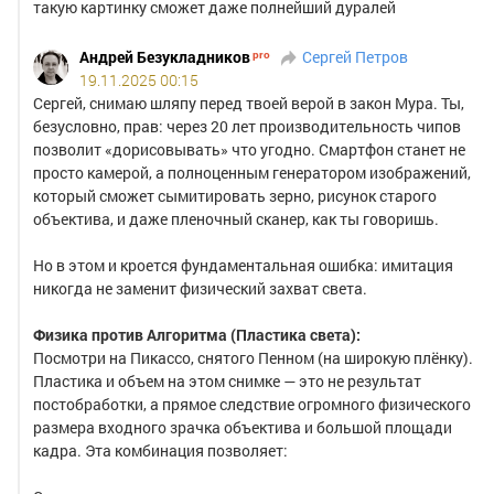
такую картинку сможет даже полнейший дуралей
Андрей Безукладников
Сергей Петров
19.11.2025 00:15
Сергей, снимаю шляпу перед твоей верой в закон Мура. Ты,
безусловно, прав: через 20 лет производительность чипов
позволит «дорисовывать» что угодно. Смартфон станет не
просто камерой, а полноценным генератором изображений,
который сможет сымитировать зерно, рисунок старого
объектива, и даже пленочный сканер, как ты говоришь.
Но в этом и кроется фундаментальная ошибка: имитация
никогда не заменит физический захват света.
Физика против Алгоритма (Пластика света):
Посмотри на Пикассо, снятого Пенном (на широкую плёнку).
Пластика и объем на этом снимке — это не результат
постобработки, а прямое следствие огромного физического
размера входного зрачка объектива и большой площади
кадра. Эта комбинация позволяет: