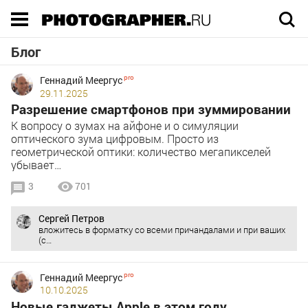
Execution time 0.027196 sec
Блог
Геннадий Меергус
29.11.2025
Разрешение смартфонов при зуммировании
К вопросу о зумах на айфоне и о симуляции
оптического зума цифровым. Просто из
геометрической оптики: количество мегапикселей
убывает…
3
701
Сергей Петров
вложитесь в форматку со всеми причандалами и при ваших
(с…
Геннадий Меергус
10.10.2025
Новые гаджеты Apple в этом году