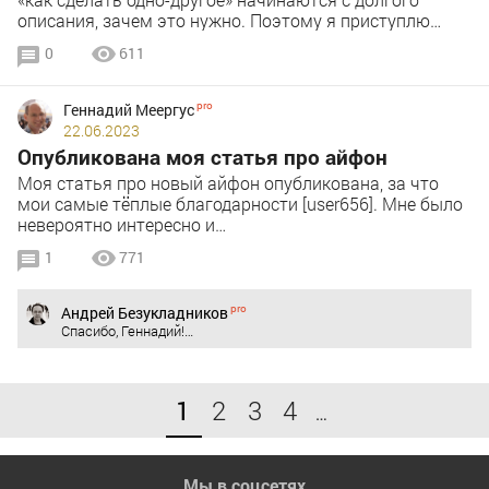
описания, зачем это нужно. Поэтому я приступлю…
0
611
Геннадий Меергус
22.06.2023
Опубликована моя статья про айфон
Моя статья про новый айфон опубликована, за что
мои самые тёплые благодарности [user656]. Мне было
невероятно интересно и…
1
771
Андрей Безукладников
Спасибо, Геннадий!…
1
2
3
4
…
Мы в соцсетях