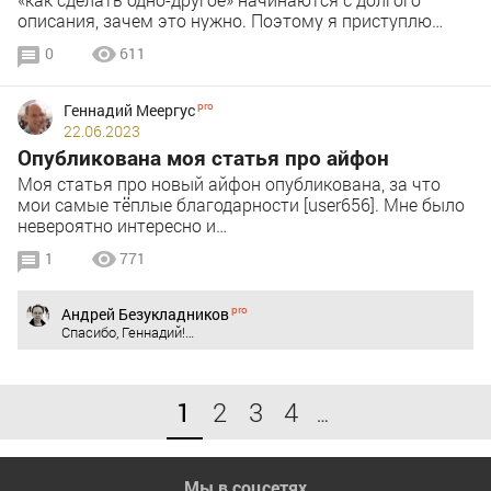
описания, зачем это нужно. Поэтому я приступлю…
0
611
Геннадий Меергус
22.06.2023
Опубликована моя статья про айфон
Моя статья про новый айфон опубликована, за что
мои самые тёплые благодарности [user656]. Мне было
невероятно интересно и…
1
771
Андрей Безукладников
Спасибо, Геннадий!…
1
2
3
4
…
Мы в соцсетях