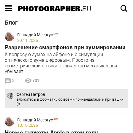
Execution time 0.022457 sec
Блог
Геннадий Меергус
29.11.2025
Разрешение смартфонов при зуммировании
К вопросу о зумах на айфоне и о симуляции
оптического зума цифровым. Просто из
геометрической оптики: количество мегапикселей
убывает…
3
701
Сергей Петров
вложитесь в форматку со всеми причандалами и при ваших
(с…
Геннадий Меергус
10.10.2025
Новые гаджеты Apple в этом году