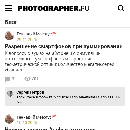
Execution time 0.024899 sec
Блог
Геннадий Меергус
29.11.2025
Разрешение смартфонов при зуммировании
К вопросу о зумах на айфоне и о симуляции
оптического зума цифровым. Просто из
геометрической оптики: количество мегапикселей
убывает…
3
701
Сергей Петров
вложитесь в форматку со всеми причандалами и при ваших
(с…
Геннадий Меергус
10.10.2025
Новые гаджеты Apple в этом году