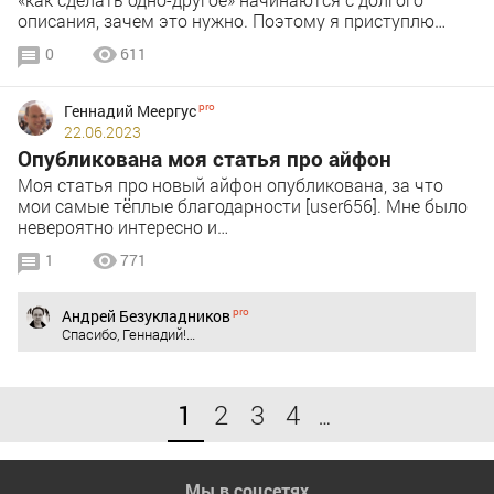
описания, зачем это нужно. Поэтому я приступлю…
0
611
Геннадий Меергус
22.06.2023
Опубликована моя статья про айфон
Моя статья про новый айфон опубликована, за что
мои самые тёплые благодарности [user656]. Мне было
невероятно интересно и…
1
771
Андрей Безукладников
Спасибо, Геннадий!…
1
2
3
4
…
Мы в соцсетях