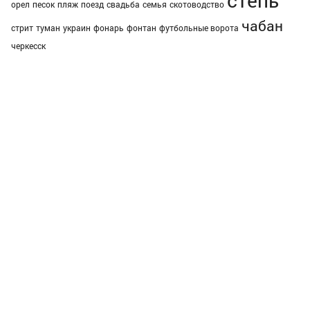
степь
орел
песок
пляж
поезд
свадьба
семья
скотоводство
чабан
стрит
туман
украин
фонарь
фонтан
футбольные ворота
черкесск