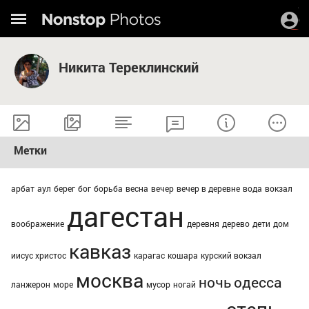
Никита Тереклинский
Метки
арбат
аул
берег
бог
борьба
весна
вечер
вечер в деревне
вода
вокзал
дагестан
воображение
деревня
дерево
дети
дом
кавказ
иисус христос
карагас
кошара
курский вокзал
москва
ночь
одесса
ланжерон
море
мусор
ногай