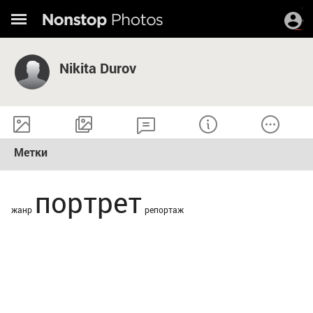
Nikita Durov
Метки
портрет
жанр
репортаж