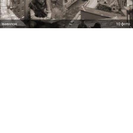
вавилон
10 фото