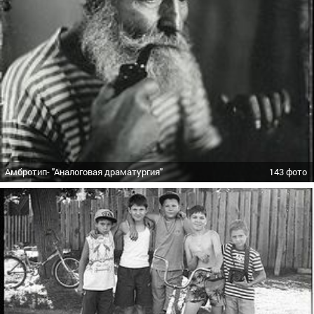
Амбротип- "Аналоговая драматургия"
143 фото