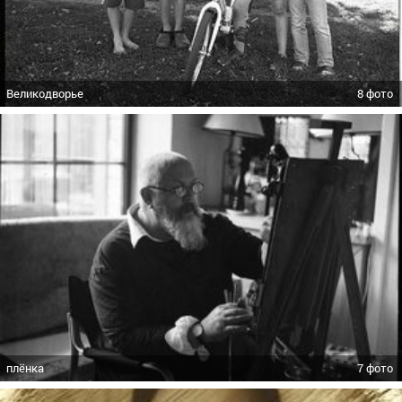
Великодворье
8 фото
плёнка
7 фото