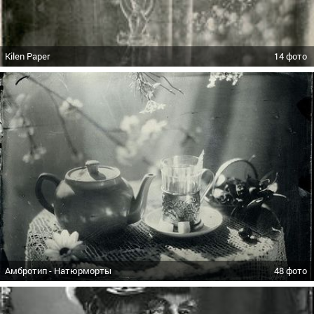
Kilen Paper
14 фото
Амбротип - Натюрморты
48 фото