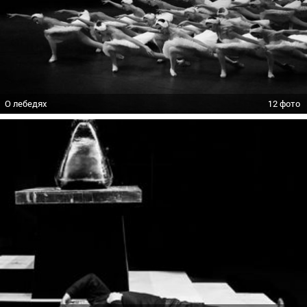
О лебедях
12 фото