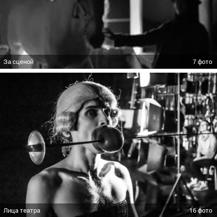
За сценой
7 фото
Лица театра
16 фото