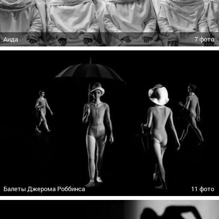
Аида
7 фото
Балеты Джерома Роббинса
11 фото