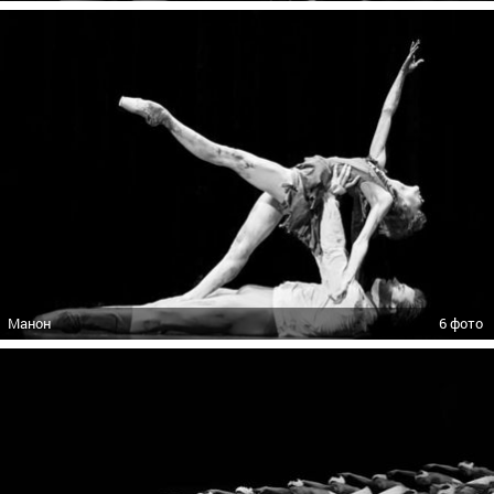
Манон
6 фото