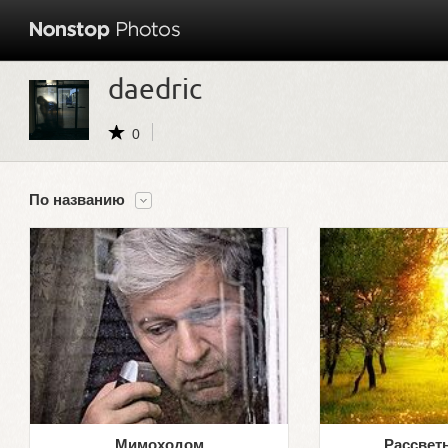
daedric
0
По названию
Мимоходом
Рассвет