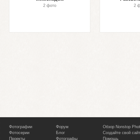
2 фото
2 
Фотографии
Форум
Обзор Nonstop Pho
Фотосерии
Блог
Создайте свой сай
Проекты
Фотографы
Помощь