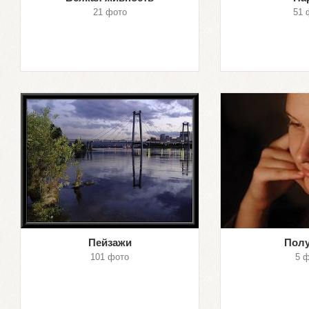
21 фото
51 
Пейзажи
Пол
101 фото
5 