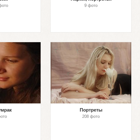
фото
9 фото
умрак
Портреты
фото
208 фото