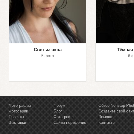
Свет из окна
Тёмная
5 фото
6 
Фотографии
Форум
Обзор Nonstop Pho
Фотосерии
Блог
Создайте свой сай
Проекты
Фотографы
Помощь
Выставки
Сайты-портфолио
Контакты