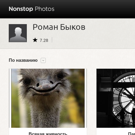
Роман Быков
7.28
По названию
Всякая живность
Па