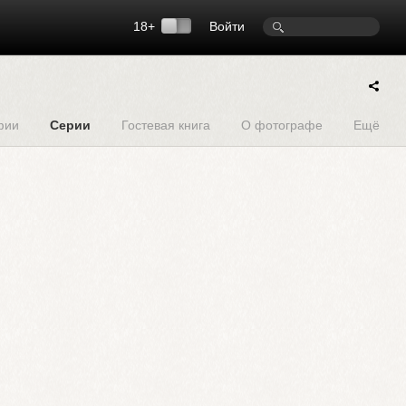
18+
Войти
фии
Серии
Гостевая книга
О фотографе
Ещё