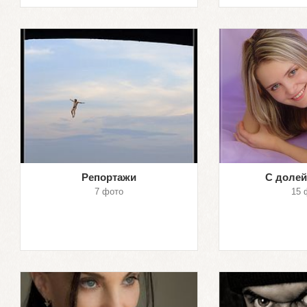
Репортажи
С долей
7 фото
15 