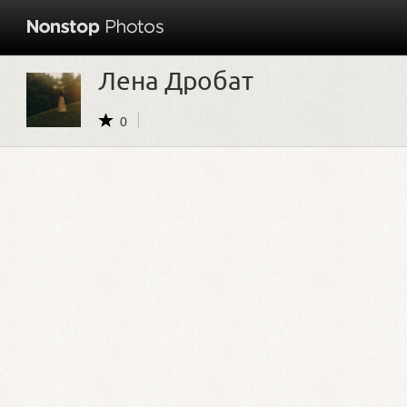
Лена Дробат
0