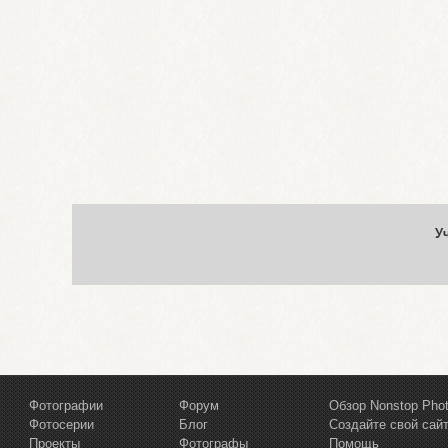
У
Фотографии
Форум
Обзор Nonstop Pho
Фотосерии
Блог
Создайте свой сай
Проекты
Фотографы
Помощь