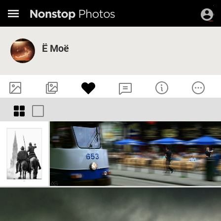
Ё Моё