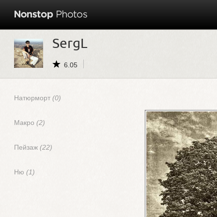
SergL
6.05
Натюрморт
(0)
Макро
(2)
Пейзаж
(22)
Ню
(1)