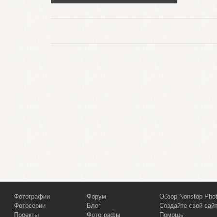
Фотографии
Форум
Обзор Nonstop Pho
Фотосерии
Блог
Создайте свой сай
Проекты
Фотографы
Помощь