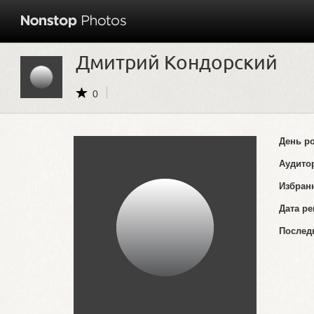
Дмитрий Кондорский
0
День р
Аудито
Избран
Дата ре
Послед