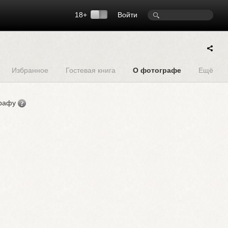
18+
Войти
Избранное
Гостевая книга
О фотографе
Ещё
графу