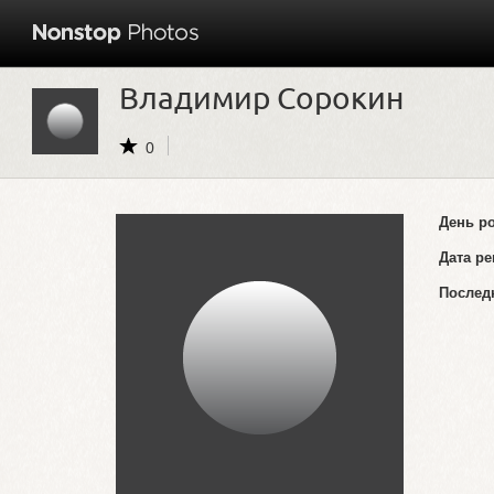
Владимир Сорокин
0
День р
Дата ре
Послед