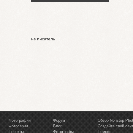
не писатель
Фотографии
Форум
Обзор Nonstop Pho
Фотосерии
Блог
Создайте свой сай
Проекты
Фотографы
Помощь