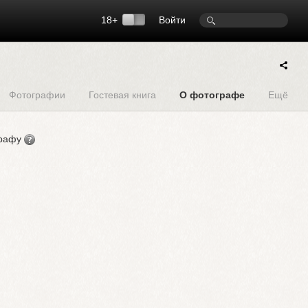
18+
Войти
Фотографии
Гостевая книга
О фотографе
Ещё
графу