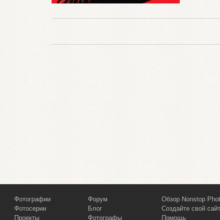
Фотографии
Форум
Обзор Nonstop Pho
Фотосерии
Блог
Создайте свой сай
Проекты
Фотографы
Помощь