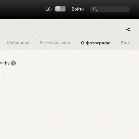
18+
Войти
Избранное
Гостевая книга
О фотографе
Ещё
графу