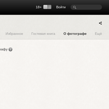
18+
Войти
Избранное
Гостевая книга
О фотографе
Ещё
графу