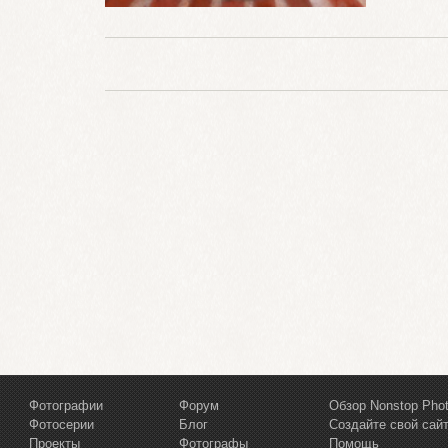
Фотографии
Форум
Обзор Nonstop Pho
Фотосерии
Блог
Создайте свой сай
Проекты
Фотографы
Помощь