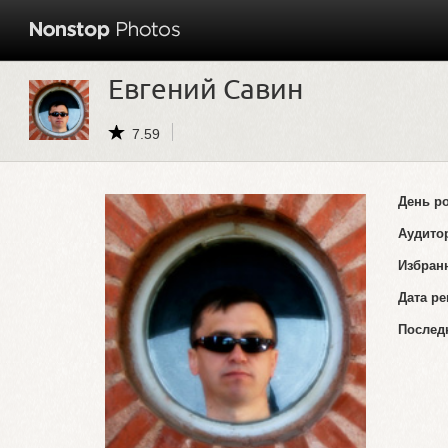
Евгений Савин
7.59
День р
Аудито
Избран
Дата ре
Послед