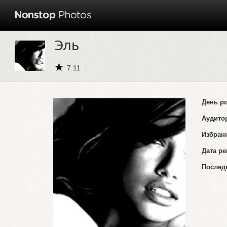
Эль
7.11
День р
Аудито
Избран
Дата ре
Послед