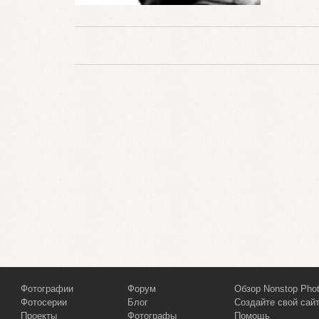
Фотографии
Форум
Обзор Nonstop Pho
Фотосерии
Блог
Создайте свой сай
Проекты
Фотографы
Помощь