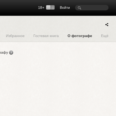
18+
Войти
Избранное
Гостевая книга
О фотографе
Ещё
графу