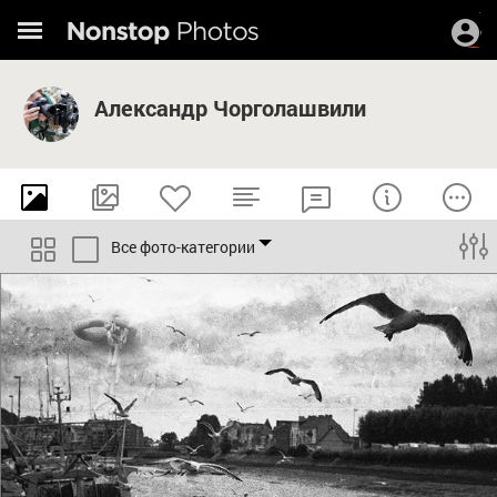
Александр Чорголашвили
Все фото-категории