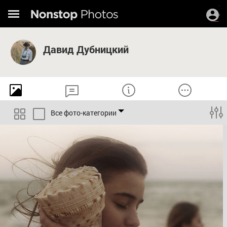
Давид Дубницкий
Все фото-категории