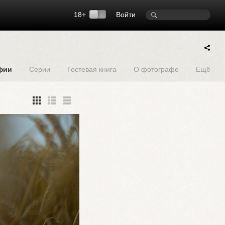
18+
Войти
фии
Серии
Гостевая книга
О фотографе
Ещё