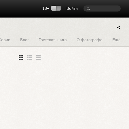
18+
Войти
Серии
Блог
Гостевая книга
О фотографе
Ещё