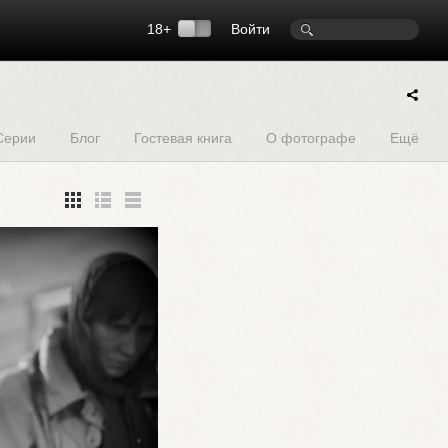
18+
Войти
Серии
Блог
Гостевая книга
О фотографе
Ещё