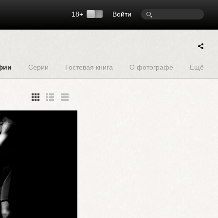
18+
Войти
фии
Серии
Гостевая книга
О фотографе
Ещё