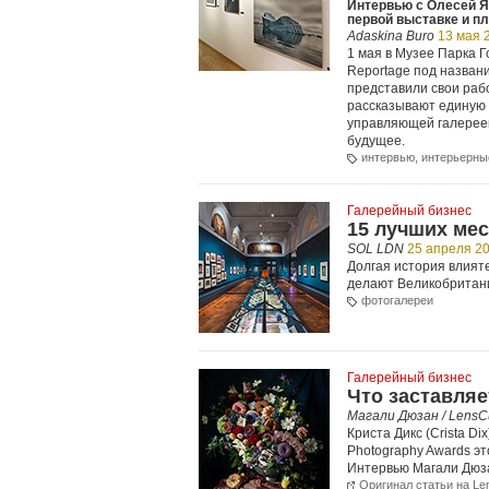
Интервью с Олесей Я
первой выставке и п
Adaskina Buro
13 мая 
1 мая в Музее Парка 
Reportage под назван
представили свои раб
рассказывают единую 
управляющей галереей
будущее.
интервью
,
интерьерны
Галерейный бизнес
15 лучших ме
SOL LDN
25 апреля 2
Долгая история влия
делают Великобритан
фотогалереи
Галерейный бизнес
Что заставляе
Магали Дюзан / LensCu
Криста Дикс (Crista 
Photography Awards эт
Интервью Магали Дюза
Оригинал статьи на Le