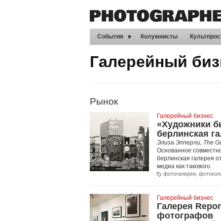
События
Колумнисты
Культпрос
Галерейный биз
Рынок
Галерейный бизнес
«Художники б
берлинская г
Элиза Эпперли, The G
Основанное совместно,
берлинская галерея о
медиа как такового.
фотогалереи
,
фотокол
Галерейный бизнес
Галерея Repor
фотографов