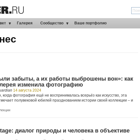
вет
Галерея
Сообщество
Ваше портфолио
нес
ыли забыты, а их работы выброшены вон»: как
алерея изменила фотографию
uardian
14 августа 2024
 когда фотография ещё не воспринималась всерьёз как искусство, эта
тмечает полувековой юбилей празднованием истории своей коллекции – и
лекции
tage: диалог природы и человека в объективе