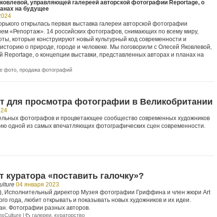
ковлевой, управляющей галереей авторской фотографии Reportage, о
ланах на будущее
2024
Горького открылась первая выставка галереи авторской фотографии
ием «Репортаж». 14 российских фотографов, снимающих по всему миру,
оты, которые конструируют новый культурный код современности и
историю о природе, городе и человеке. Мы поговорили с Олесей Яковлевой,
 Reportage, о концепции выставки, представленных авторах и планах на
е фото
,
продажа фотографий
ст для просмотра фотографии в Великобритании
024
тельных фотографов и процветающее сообщество современных художников
ию одной из самых впечатляющих фотографических сцен современности.
т куратора «поставить галочку»?
lture
04 января 2023
Dix), Исполнительный директор Музея фотографии Гриффина и член жюри Art
ого года, любит открывать и показывать новых художников и их идеи.
н. Фотографии разных авторов.
nsCulture
|
галереи
,
кураторство