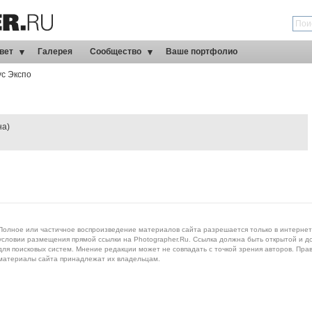
вет
Галерея
Сообщество
Ваше портфолио
ус Экспо
на)
Полное или частичное воспроизведение материалов сайта разрешается только в интернет
условии размещения прямой ссылки на Photographer.Ru. Ссылка должна быть открытой и д
для поисковых систем. Мнение редакции может не совпадать с точкой зрения авторов. Пра
материалы сайта принадлежат их владельцам.