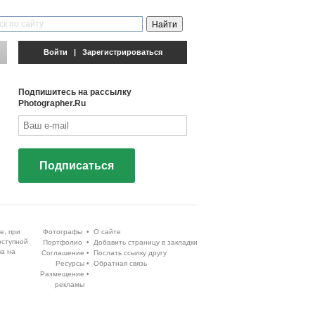
Войти
|
Зарегистрироваться
Подпишитесь на рассылку
Photographer.Ru
Подписаться
е, при
Фотографы
•
О сайте
оступной
Портфолио
•
Добавить страницу в закладки
ва на
Соглашение
•
Послать ссылку другу
Ресурсы
•
Обратная связь
Размещение
•
рекламы
Execution time 0.133827 sec