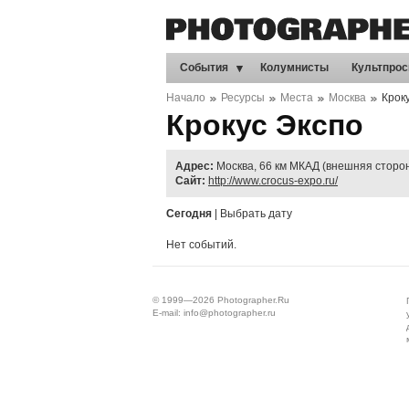
События
Колумнисты
Культпрос
Начало
Ресурсы
Места
Москва
Крок
Крокус Экспо
Адрес:
Москва, 66 км МКАД (внешняя сторо
Сайт:
http://www.crocus-expo.ru/
Сегодня
|
Выбрать дату
Нет событий.
© 1999—2026
Photographer.Ru
E-mail:
info@photographer.ru