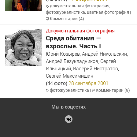
документальная фотография
,
фотожурналистика
,
цветная фотография
|
Комментарии (4)
Документальная фотография
Среда обитания —
взрослые. Часть I
Юрий Козырев
,
Андрей Никольский
,
Андрей Безукладников
,
Сергей
Ильницкий
,
Валерий Нистратов
,
Сергей Максимишин
(44 фото)
28 сентября 2001
фотожурналистика
|
Комментарии (9)
Мы в соцсетях