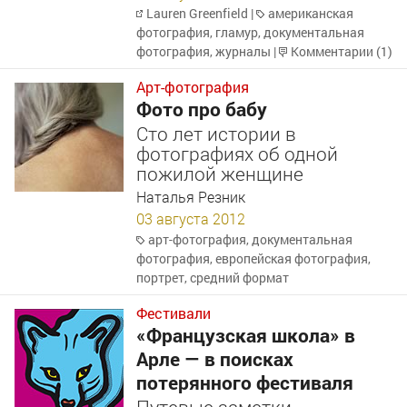
Lauren Greenfield
|
американская
фотография
,
гламур
,
документальная
фотография
,
журналы
|
Комментарии (1)
Арт-фотография
Фото про бабу
Сто лет истории в
фотографиях об одной
пожилой женщине
Наталья Резник
03 августа 2012
арт-фотография
,
документальная
фотография
,
европейская фотография
,
портрет
,
средний формат
Фестивали
«Французская школа» в
Арле — в поисках
потерянного фестиваля
Путевые заметки