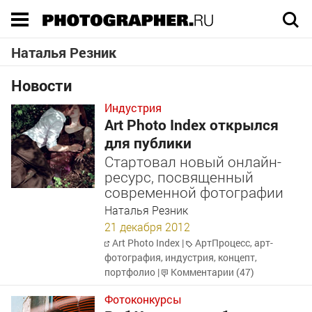
Execution time 0.062892 sec
Наталья Резник
Новости
Индустрия
Art Photo Index открылся
для публики
Стартовал новый онлайн-
ресурс, посвященный
современной фотографии
Наталья Резник
21 декабря 2012
Art Photo Index
|
АртПроцесс
,
арт-
фотография
,
индустрия
,
концепт
,
портфолио
|
Комментарии (47)
Фотоконкурсы