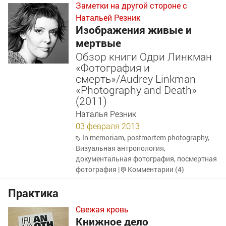
Заметки на другой стороне с
Натальей Резник
Изображения живые и
мертвые
Обзор книги Одри Линкман
«Фотография и
смерть»/Audrey Linkman
«Photography and Death»
(2011)
Наталья Резник
03 февраля 2013
In memoriam
,
postmortem photography
,
Визуальная антропология
,
документальная фотография
,
посмертная
фотография
|
Комментарии (4)
Практика
Свежая кровь
Книжное дело