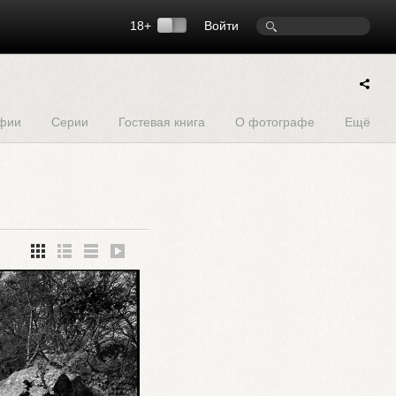
18+
Войти
фии
Серии
Гостевая книга
О фотографе
Ещё