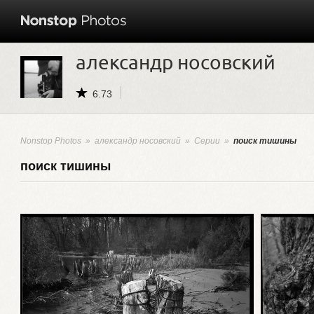
александр носовский
6.73
Nonstop Photos
»
александр носовский
»
Серии
»
поиск тишины
поиск тишины