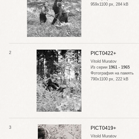
959x1100 px, 284 kB
2
PICT0422+
Vitold Muratov
Из серии
1961 - 1965
Фотография на память
790x1100 px, 222 kB
3
PICT0419+
Vitold Muratov