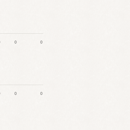
9
0
0
9
0
0