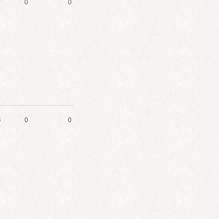
7
0
0
8
0
0