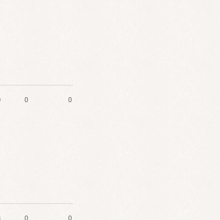
0
0
0
3
0
0