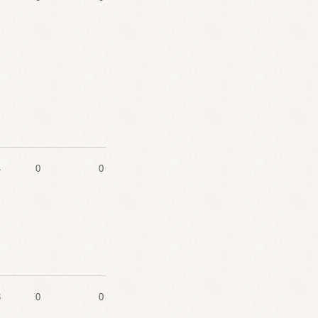
4
0
0
3
0
0