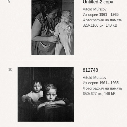
9
Untitled-2 copy
Vitold Muratov
Из серии
1961 - 1965
Фотография на память
828x1100 px, 148 kB
10
812748
Vitold Muratov
Из серии
1961 - 1965
Фотография на память
650x627 px, 149 kB