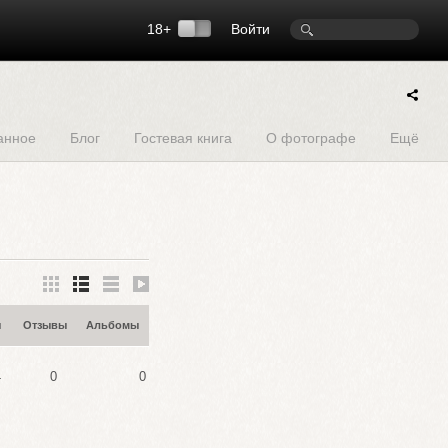
18+
Войти
анное
Блог
Гостевая книга
О фотографе
Ещё
ы
Отзывы
Альбомы
4
0
0