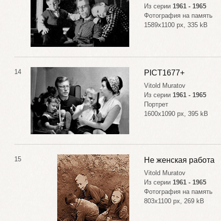
Из серии
1961 - 1965
Фотография на память
1589x1100 px, 335 kB
14
PICT1677+
Vitold Muratov
Из серии
1961 - 1965
Портрет
1600x1090 px, 395 kB
15
Не женская работа
Vitold Muratov
Из серии
1961 - 1965
Фотография на память
803x1100 px, 269 kB