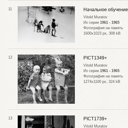
11
Начальное обучение
Vitold Muratov
Из серии
1961 - 1965
Фотография на память
1600x1023 px, 308 kB
12
PICT1349+
Vitold Muratov
Из серии
1961 - 1965
Фотография на память
1274x1100 px, 324 kB
13
PICT1739+
Vitold Muratov