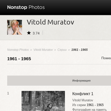
Vitold Muratov
3.74
Nonstop Photos
»
Vitold Muratov
»
Серии
»
1961 - 1965
Помещ
1961 - 1965
Информация
1
Конфликт 1
Vitold Muratov
Из серии
1961 - 1965
Фотография на память