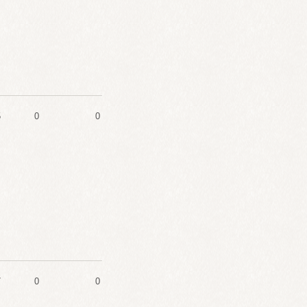
5
0
0
7
0
0