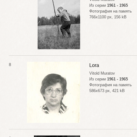
Из серии
1961 - 1965
Фотография на память
766x1100 px, 156 kB
8
Lora
Vitold Muratov
Из серии
1961 - 1965
Фотография на память
586x673 px, 421 kB