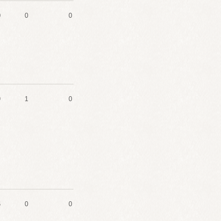
0
0
0
9
1
0
6
0
0