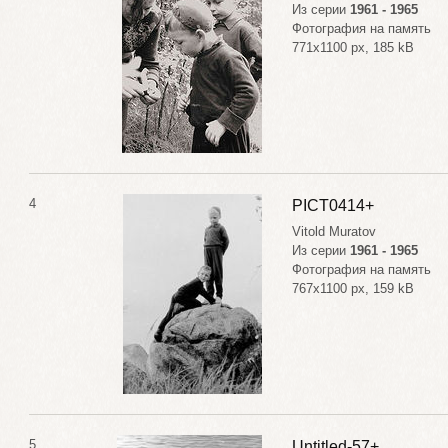
Из серии
1961 - 1965
Фотография на память
771x1100 px, 185 kB
4
PICT0414+
Vitold Muratov
Из серии
1961 - 1965
Фотография на память
767x1100 px, 159 kB
5
Untitled-57+