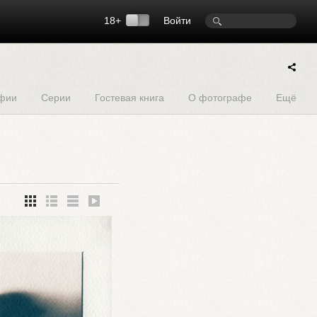
18+
Войти
фии
Серии
Гостевая книга
О фотографе
Ещё