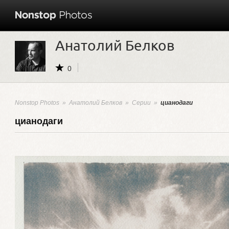
Анатолий Белков
0
Nonstop Photos
»
Анатолий Белков
»
Серии
»
цианодаги
цианодаги