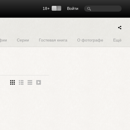
18+
Войти
фии
Серии
Гостевая книга
О фотографе
Ещё